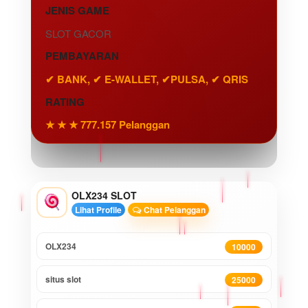
JENIS GAME
SLOT GACOR
PEMBAYARAN
✔ BANK, ✔ E-WALLET, ✔PULSA, ✔ QRIS
RATING
★ ★ ★ 777.157 Pelanggan
OLX234 SLOT
Lihat Profile
Chat Pelanggan
OLX234
10000
situs slot
25000