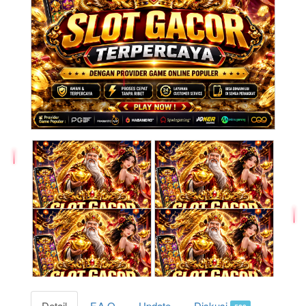
Detail
F.A.Q
Update
Diskusi