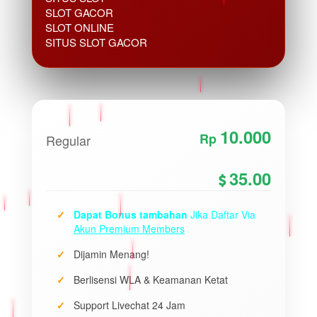
SLOT GACOR
SLOT ONLINE
SITUS SLOT GACOR
10.000
Rp
Regular
35.00
Dapat Bonus tambahan
Jika Daftar Via
Akun Premium Members
Dijamin Menang!
Berlisensi WLA & Keamanan Ketat
Support Livechat 24 Jam