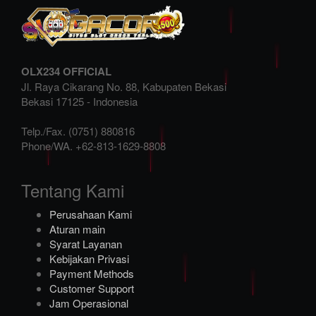
OLX234 OFFICIAL
Jl. Raya Cikarang No. 88, Kabupaten Bekasi
Bekasi
17125
-
Indonesia
Telp./Fax.
(0751) 880816
Phone/WA.
+62-813-1629-8808
Tentang Kami
Perusahaan Kami
Aturan main
Syarat Layanan
Kebijakan Privasi
Payment Methods
Customer Support
Jam Operasional