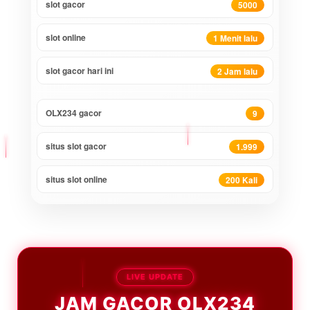
slot gacor
5000
slot online
1 Menit lalu
slot gacor hari ini
2 Jam lalu
OLX234 gacor
9
situs slot gacor
1.999
situs slot online
200 Kali
LIVE UPDATE
JAM GACOR OLX234